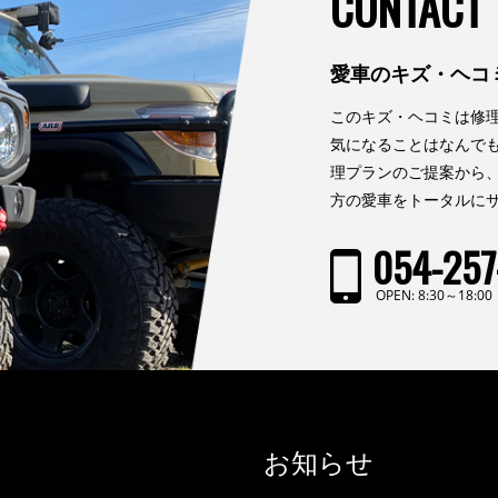
CONTACT
愛車のキズ・ヘコ
このキズ・ヘコミは修
気になることはなんで
理プランのご提案から
方の愛車をトータルに
054-257
OPEN: 8:30～18:
お知らせ