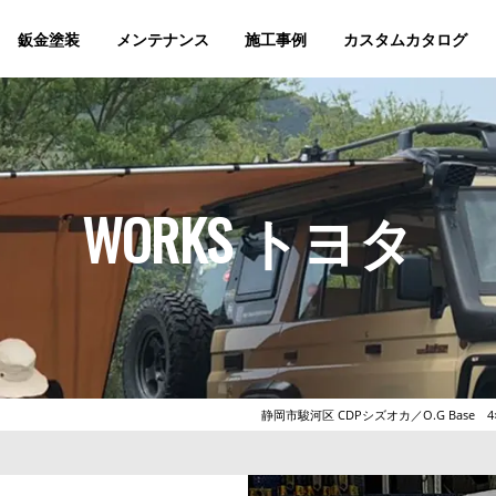
鈑金塗装
メンテナンス
施工事例
カスタムカタログ
WORKS トヨタ
静岡市駿河区 CDPシズオカ／O.G Ba