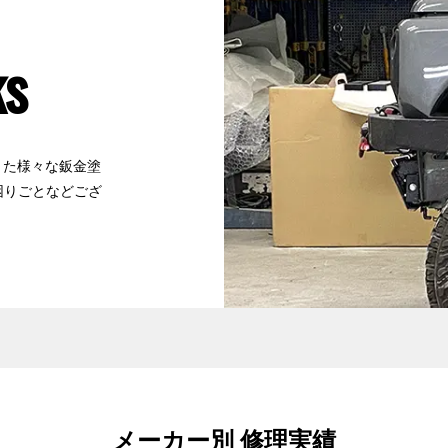
ks
きた様々な鈑金塗
困りごとなどござ
メーカー別 修理実績