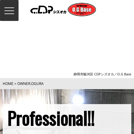
toggle
navigation
OWNER OGURA
静岡市駿河区 CDPシズオカ／O.G Base
HOME
>
OWNER.OGURA
Professional!!