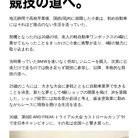
地元静岡で高校卒業後、国鉄(現JR)に就職した小倉は、初め自動車
にはそれほど接点のない生活を送っていた。
契機となったのは20歳の頃。友人の軽自動車ワンボックスの4駆に
乗せてもらったことをきっかけに小倉に衝撃が走り、4駆の魅力に
取り込まれる。
当時乗っていたBMWを迷いなく売却しジムニーを購入。次第に公
道だけで走るのでは飽き足らず競技に参加し、以降、本格的な競
技の道へ。
25歳のころには、大きな大会に参戦とともに自動車業界で生きる
ことを決意。新たな夢として4駆ショップの開業を掲げ、JRを退職
した。ショップ経営には知名度が必須と考え、鈑金塗装業に勤め
ながらレースに情熱を懸ける生活を送る。
30歳、第6回 4WD FREAK トライアル大会 カストロールカップ ’91
で全日本チャンピオンに。その名は全国へと響き渡った。