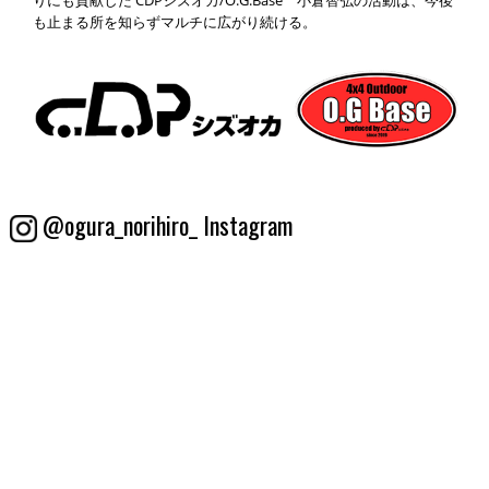
りにも貢献した CDPシズオカ/O.G.Base 小倉智弘の活動は、今後
も止まる所を知らずマルチに広がり続ける。
@ogura_norihiro_ Instagram