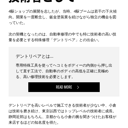
4駆ショップの展開を志したが、当時、4駆ブームは若干の下火傾
向。開業を一度断念し、鈑金塗装業を続けながら独立の機会を図
っていた。
次の契機となったのは、自動車修理の中でも特に技術者の高い技
量を必要とする特殊修理「デントリペア」との出会い。
デントリペアとは…
専用特殊工具を使ってヘコミをボディーの内側から押し出
して直す工法で、自動車のボディの高低を正確に見極め
る、高い修理技術を必要とします。
READ MORE
デントリペアを高いレベルで施工できる技術者が少ない中、小倉
は技術を磨き続け、東京以西ではトップレベルの技術者に成長。
静岡近郊はもちろん、京都からも小倉の腕を聞きつけたお客様が
来店するほどの知名度を得た。