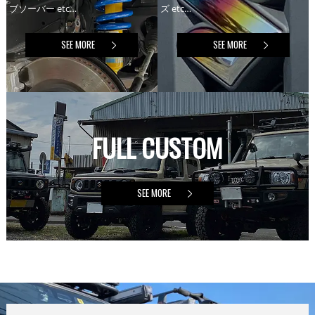
ブソーバー etc…
ズ etc…
SEE MORE
SEE MORE
FULL CUSTOM
SEE MORE