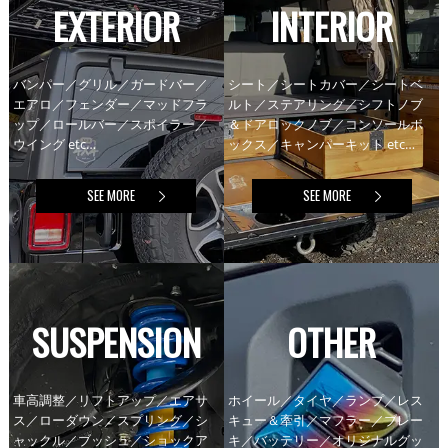
EXTERIOR
INTERIOR
バンパー／グリル／ガードバー／
シート／シートカバー／シートベ
エアロ／フェンダー／マッドフラ
ルト／ステアリング／シフトノブ
ップ／ロールバー／スポイラー／
＆ドアロックノブ／コンソールボ
ウイング etc…
ックス／キャンパーキット etc…
SEE MORE
SEE MORE
SUSPENSION
OTHER
車高調整／リフトアップ／エアサ
ホイール／タイヤ／ランプ／レス
ス／ローダウン／スプリング／シ
キュー＆牽引／マフラー／ブレー
ャックル／ブッシュ／ショックア
キ／バッテリー／オリジナルグッ