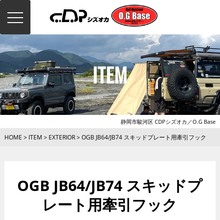
toggle
navigation
ITEM
静岡市駿河区 CDPシズオカ／O.G Base
HOME
>
ITEM
>
EXTERIOR
>
OGB JB64/JB74 スキッドプレート用牽引フック
OGB JB64/JB74 スキッドプ
レート用牽引フック